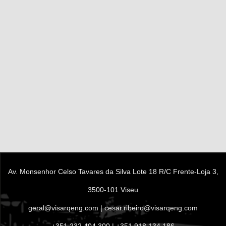
Av. Monsenhor Celso Tavares da Silva Lote 18 R/C Frente-Loja 3,
3500-101 Viseu
geral@visarqeng.com
|
cesar.ribeiro@visarqeng.com
+351 232 404 300
|
+351 918 134 186