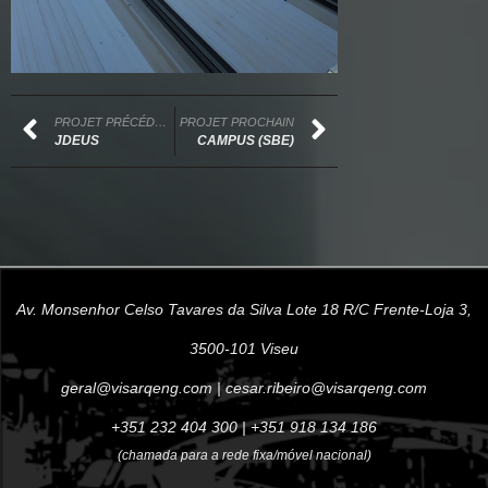
PROJET PRÉCÉDENT
PROJET PROCHAIN
JDEUS
CAMPUS (SBE)
Av. Monsenhor Celso Tavares da Silva Lote 18 R/C Frente-Loja 3,
3500-101 Viseu
geral@visarqeng.com
|
cesar.ribeiro@visarqeng.com
+351 232 404 300
|
+351 918 134 186
(chamada para a rede fixa/móvel nacional)